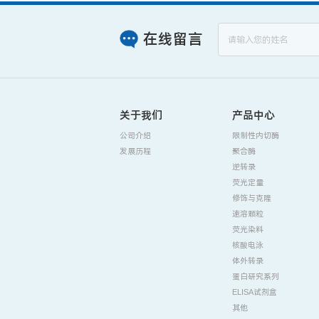
在线留言
关于我们
产品中心
公司介绍
限制性内切酶
发展历程
聚合酶
逆转录
荧光定量
修饰与克隆
速溶颗粒
荧光染料
核酸电泳
体外转录
蛋白研究系列
ELISA试剂盒
其他