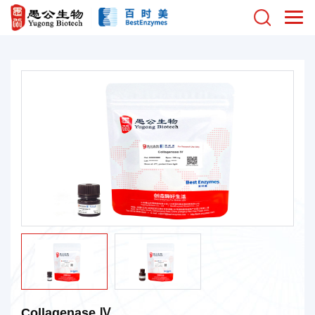
Collagenase Ⅳ