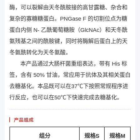
酶，可以裂解由天冬酰胺接的高甘露糖、杂合和
复杂的寡糖糖蛋白。PNGase F 的切割位点为糖
蛋白内侧 N- 乙酰葡萄糖胺（GlcNAc）和天冬酰
氨残基之间的酰胺键，同时将酶解后蛋白上的天
冬氨酰转化为天冬氨酸。
本产品通过大肠杆菌重组表达，带有 His 标
签，含有 50% 甘油，常应用于抗体及其相关蛋白
去糖基化。本品既可以在37℃下按照常规程序进
行反应，也可以在50℃下快速完成去糖基化。
产品组成
组分
规格S
规格M