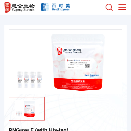
PNGase F (with His-tag)