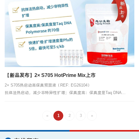
【新品发布】2× S705 HotPrime Mix上市
2× S705热启动高保真预混液（REF: EG26104）
抗体法热启动，减少非特异性扩增；保真度高：保真度是Taq DNA
Polymerase 的70倍；快速扩增：扩增速度是Pfu的5倍，最快可至5
s/kb。
«
1
2
3
»