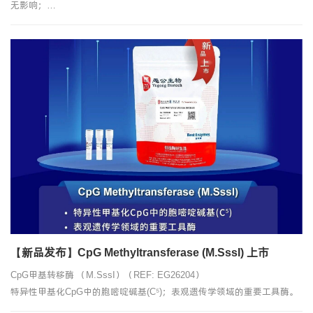
无影响；
▶ 易失活：65℃ 5 min即可热失活。
【新品发布】CpG Methyltransferase (M.SssI) 上市
CpG甲基转移酶 （M.SssI）（REF: EG26204）
特异性甲基化CpG中的胞嘧啶碱基(C⁵)；表观遗传学领域的重要工具酶。