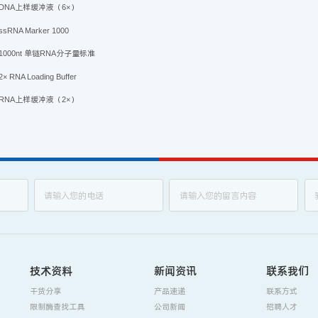
DNA上样缓冲液（6×）
ssRNA Marker 1000
1000nt 单链RNA分子量标准
2× RNA Loading Buffer
RNA上样缓冲液（2×）
技术资料
新闻资讯
联系我们
干货分享
产品速递
联系方式
限制酶查找工具
公司新闻
招聘人才