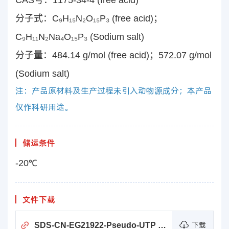
CAS号：1175-34-4 (free acid)
分子式：C
₉
H
₁₅
N
₂
O
₁₅
P
₃
(free acid)；
C
₉
H
₁₁
N
₂
Na
₄
O
₁₅
P
₃
(Sodium salt)
分子量：484.14 g/mol (free acid)；572.07 g/mol
(Sodium salt)
注：产品原材料及生产过程未引入动物源成分；本产品
仅作科研用途。
储运条件
-20℃
文件下载
SDS-CN-EG21922-Pseudo-UTP (100 mM)
下载