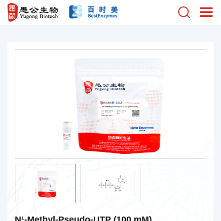
N¹-Methyl-Pseudo-UTP (100 mM)