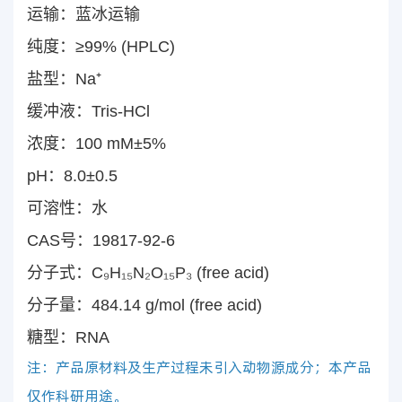
运输：蓝冰运输
纯度：≥99% (HPLC)
盐型：Na⁺
缓冲液：Tris-HCl
浓度：100 mM±5%
pH：8.0±0.5
可溶性：水
CAS号：19817-92-6
分子式：C
₉
H
₁₅
N
₂
O
₁₅
P
₃
(free acid)
分子量：484.14 g/mol (free acid)
糖型：RNA
注：产品原材料及生产过程未引入动物源成分；本产品
仅作科研用途。