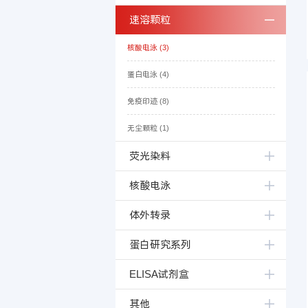
速溶颗粒
核酸电泳 (3)
蛋白电泳 (4)
免疫印迹 (8)
无尘颗粒 (1)
荧光染料
核酸电泳
体外转录
蛋白研究系列
ELISA试剂盒
其他