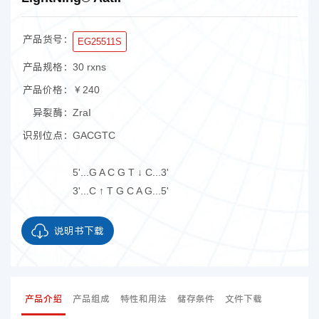
产品货号：
EG25511S
产品规格：
30 rxns
产品价格：
￥240
异裂酶：
ZraI
识别位点：
GACGTC
5'...G A C G T ↓ C...3'
3'...C ↑ T G C A G...5'
说明书下载
产品介绍
产品组成
特性和用法
储存条件
文件下载