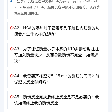
A:
一些酶在反应过程中需要HSA的参与，我们在CutOne®
Buffer中添加了HSA，避免反应中额外添加组分，使得酶
切反应更加便捷。
Q:
A2：HSA的添加对于雷霆系列限制性内切酶的功
能会产生什么样的影响？
Q:
A3：为了保证酶量小于体系的1/10多酶切时往往
可加入酶量较少，从而导致酶切不完全，如何解
决？
Q:
A4：我需要严格遵守5~15 min的酶切时间吗？能
够延长反应时间吗？
Q:
A5：酶切反应完成后终止反应是不是必要的？我
该如何终止我的酶切反应