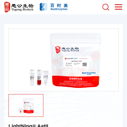
LightNing® AatII