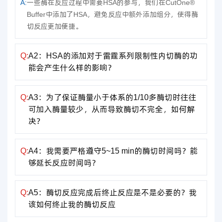
A:
一些酶在反应过程中需要HSA的参与，我们在CutOne®
Buffer中添加了HSA，避免反应中额外添加组分，使得酶
切反应更加便捷。
Q:
A2：HSA的添加对于雷霆系列限制性内切酶的功
能会产生什么样的影响？
Q:
A3：为了保证酶量小于体系的1/10多酶切时往往
可加入酶量较少，从而导致酶切不完全，如何解
决？
Q:
A4：我需要严格遵守5~15 min的酶切时间吗？能
够延长反应时间吗？
Q:
A5：酶切反应完成后终止反应是不是必要的？我
该如何终止我的酶切反应