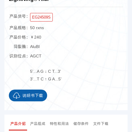
产品货号：
EG24509S
产品规格：
50 rxns
产品价格：
￥240
同裂酶：
AluBI
识别位点：
AGCT
5'...A G ↓ C T...3'
3'...T C ↑ G A...5'
说明书下载
产品介绍
产品组成
特性和用法
储存条件
文件下载