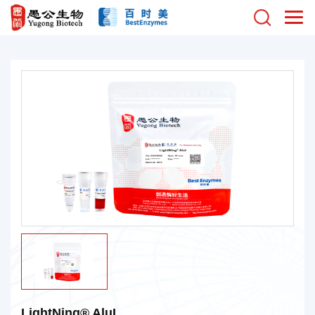
LightNing® AluI